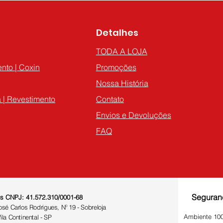
Detalhes
TODA A LOJA
nto | Coxin
Promoções
Nossa História
 | Revestimento
Contato
Envios e Devoluções
FAQ
Seguran
's CNPJ: 41.572.310/0001-68
sé Carlos Rodrigues, Nº 19 - Sobreloja
Ambiente 10
la Continental - SP