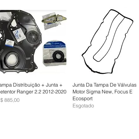
Visualização rápida
Visualização rápida
ampa Distribuição + Junta +
Junta Da Tampa De Válvulas
etentor Ranger 2.2 2012-2020
Motor Sigma New, Focus E
Ecosport
reço
$ 885,00
Esgotado