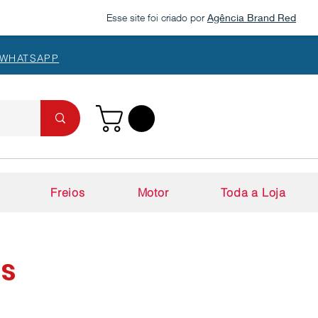
Esse site foi criado por
Agência Brand Red
 WHATSAPP
CONTATO:
(11) 98534-150
+55
Freios
Motor
Toda a Loja
as