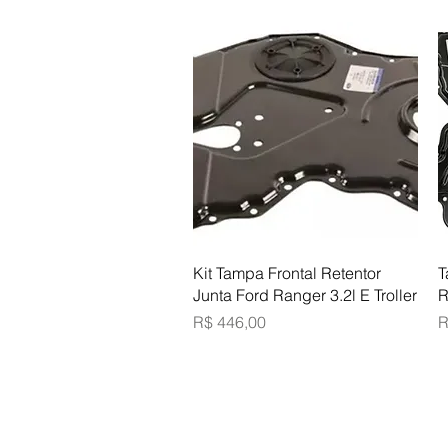
Visualização rápida
Kit Tampa Frontal Retentor
T
Junta Ford Ranger 3.2l E Troller
R
Preço
P
R$ 446,00
R