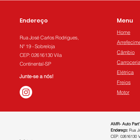
Endereço
Menu
Home
Rua José Carlos Rodrigues,
Arrefecime
Nº 19 - Sobreloja
Câmbio
CEP: 02616130 Vila
Carroceria
Continental-SP
Elétrica
Junte-se a nós!
Freios
Motor
AMR- Auto Part
Endereço:
Rua Jo
CEP: 02616130 Vi